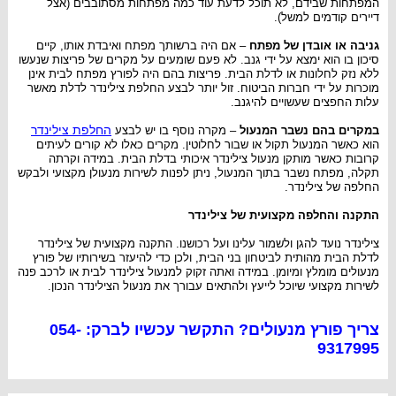
המפתחות שבידם, לא תוכל לדעת עוד כמה מפתחות מסתובבים (אצל
דיירים קודמים למשל).
גניבה או אובדן של מפתח
– אם היה ברשותך מפתח ואיבדת אותו, קיים
סיכון בו הוא ימצא על ידי גנב. לא פעם שומעים על מקרים של פריצות שנעשו
ללא נזק לחלונות או לדלת הבית. פריצות בהם היה לפורץ מפתח לבית אינן
מוכרות על ידי חברות הביטוח. זול יותר לבצע החלפת צילינדר לדלת מאשר
עלות החפצים שעשויים להיגנב.
החלפת צילינדר
במקרים בהם נשבר המנעול
– מקרה נוסף בו יש לבצע
הוא כאשר המנעול תקול או שבור לחלוטין. מקרים כאלו לא קורים לעיתים
קרובות כאשר מותקן מנעול צילינדר איכותי בדלת הבית. במידה וקרתה
תקלה, מפתח נשבר בתוך המנעול, ניתן לפנות לשירות מנעולן מקצועי ולבקש
החלפה של צילינדר.
התקנה והחלפה מקצועית של צילינדר
צילינדר נועד להגן ולשמור עלינו ועל רכושנו. התקנה מקצועית של צילינדר
לדלת הבית מהותית לביטחון בני הבית, ולכן כדי להיעזר בשירותיו של פורץ
מנעולים מומלץ ומיומן. במידה ואתה זקוק למנעול צילינדר לבית או לרכב פנה
לשירות מקצועי שיוכל לייעץ ולהתאים עבורך את מנעול הצילינדר הנכון.
צריך פורץ מנעולים? התקשר עכשיו לברק: 054-
9317995