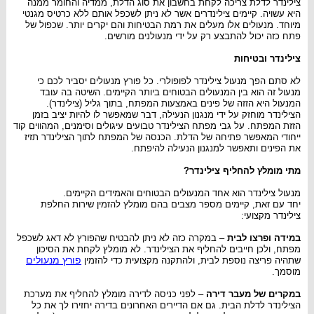
צילינדר לדלת צריכה לקחת בחשבון את סוג הדלת, ממדיה והחומר ממנה
היא עשויה. קיימים צילינדרים אשר לא ניתן לשכפל אותם ללא כרטיס מגנטי
מיוחד. מנעולים אלו מעלים את רמת הבטיחות והם יקרים יותר. שכפול של
פתח כזה יכול להתבצע רק על ידי מנעולנים מורשים.
צילינדר ובטיחות
לא סתם הפך מנעול צילינדר לפופולרי. כל פורץ מנעולים יסביר לכם כי
מנעול זה הוא בין המנעולים הבטוחים ביותר הקיימים. השיטה בה עובד
המנעול היא הזזה של פינים באמצעות המפתח, בתוך גליל (צילינדר).
הצילינדר מוחזק על ידי מנגנון הנעילה, דבר שמאפשר לו להיות יציב בזמן
הזזת המפתח. על גבי מפתח הצילינדר טבועים עיגולים וסימנים, המהווים קוד
ייחודי המאפשר פתיחה של הדלת. הכנסה של המפתח לתוך הצילינדר תזיז
את הפינים ותאפשר למנגנון הנעילה להיפתח.
מתי מומלץ להחליף צילינדר?
מנעול צילינדר הוא אחד המנעולים הבטוחים והאמידים הקיימים.
יחד עם זאת, קיימים מספר מצבים בהם מומלץ להזמין שירות החלפת
צילינדר מקצועי:
במידה ופרצו לבית
– במקרה כזה לא ניתן להבטיח שהפורץ לא דאג לשכפל
מפתח, ולכן חייבים להחליף את הצילינדר. לא מומלץ לקחת את הסיכון
פורץ מנעולים
שתהיה פריצה נוספת לבית, ולהתקנה מקצועית כדי להזמין
מוסמך.
במקרים של מעבר דירה
– לפני כניסה לדירה מומלץ להחליף את מערכת
הצילינדר לדלת הבית. גם אם הדיירים האחרונים בדירה יחזירו לך את כל