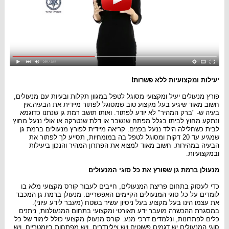
יעילות ומקצועיות ללא פשרות!
פורץ מנעולים יעיל ומקצועי מסוגל לטפל במגוון תקלות ובעיות עם מנעולים,
חשוב מאוד שיגיע בעל מקצוע טוב שמסוגל לפתור מיידית את הבעיה.אין
בעיה ש- "ברק המהיר" לא יודע לפתור. ואותו תושב רמת גן שנתנו כדוגמא
ונתקע מחוץ לביתו בגלל מפתח שנשבר או דלת שנטרקה או אולי ננעל מחוץ
לבית כשחלילה הילד ננעל בפנים. קריאה מיידית לפורץ מנעולים ברמת גן
שמגיע עד 20 דקות ומסוגל לטפל בה במומחיות, תסייע לך לפתור את
הבעיה במהירות. חשוב מאוד למצוא את הפתרון המהיר והנכון ביעילות
ובמקצועיות.
מנעולן ברמת גן שפורץ את כל סוגי המנעולים
כדי לעסוק בתחום פריצת המנעולים, חייבים לעבור קורס מקצועי מלא בו
לומדים על כל סוגי המנעולים הקיימים האפשריים. מנעולן ברמת גן המכבד
את עצמו הינו בעל מקצוע בעל ניסיון עשיר בשטח (מעבר לידע עיוני).
במסגרת ההכשרה מועבר ידע תאורטי ומקצועי בתחום המנעולנות, ניתנים
כלים לפתרונות, ונלמדים דרכי מנע. קורס מנעולן מקצועי כולל לימוד של כל
סוגי המנעולים יש דגמים פשוטים ויש צילינדרים, ויש מפתחות ביומטריים, ויש