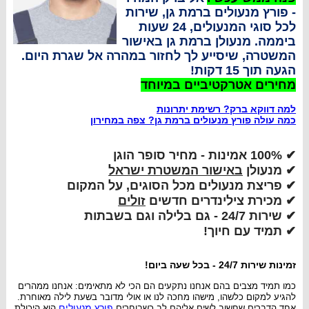
- פורץ מנעולים ברמת גן
, שירות
לכל סוגי המנעולים, 24 שעות
ביממה. מנעולן ברמת גן באישור
המשטרה, שיסייע לך לחזור במהרה אל שגרת היום.
הגעה תוך 15 דקות!
מחירים אטרקטיביים במיוחד
למה דווקא ברק? רשימת יתרונות
כמה עולה פורץ מנעולים ברמת גן? צפה במחירון
✔ 100% אמינות - מחיר סופר הוגן
✔ מנעולן
באישור המשטרת ישראל
✔
פריצת מנעולים מכל הסוגים, על המקום
✔
מכירת צילינדרים חדשים
זולים
✔
שירות 24/7 - גם בלילה וגם בשבתות
✔
תמיד עם חיוך!
זמינות שירות 24/7 - בכל שעה ביום!
כמו תמיד מצבים בהם אנחנו נתקעים הם הכי לא מתאימים: אנחנו ממהרים
להגיע למקום כלשהו, מישהו מחכה לנו או אולי מדובר בשעת לילה מאוחרת.
פורץ מנעולים
אחד הדברים שחשוב לשים אליהם לב כשבוחרים
הוא היכולת