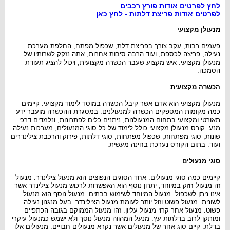
לחץ לפרטים אודות פורץ רכבים
לפרטים אודות פריצת דלתות - לחץ כאן
מנעולן מקצועי
פעמים רבות, עקב צורך בפריצת דלת, שכפול מפתח, החלפת מערכת
נעילה, פריצה לכספת, ועוד הרבה סיבות אחרות, אתה נזקק לשרותיו של
מנעולן מקצועי. איש מקצוע שעבר הכשרה מקצועית, ויכול להציג תעודת
הסמכה.
הכשרה מקצועית
מנעולן מקצועי הוא אדם אשר קיבל הכשרה במוסד לימוד מקצועי. קיימים
כמה מקומות המספקים הכשרה למנעולנים. במסגרת ההכשרה מועבר ידע
תאורטי ומקצועי בתחום המנעולנות, ניתנים כלים לפתרונות, ונלמדים דרכי
מנע. קורס מנעולן מקצועי כולל לימוד של כל סוגי המנעולים, מערכות נעילה
שונות, סוגי מפתחות, שכפול מפתחות, סוגי דלתות, פירוק והרכבת צילינדרים
ועוד. בתום הקורס נערכת בחינה מעשית.
סוגי מנעולים
קיימים כמה סוגי מנעולים. אחד הסוגים הנפוצים הוא מנעול צילינדר. מנעול
זה מנעול חזק במיוחד, יתרון נוסף הוא האפשרות לרכוש מנעול צילינדר אשר
אינו ניתן לשכפול. מנעול המיוחד לשימוש בבתים. מנעול נוסף הוא מנעול
לשונית. מנעול פשוט וזול יותר לעומת מנעול הצילינדר. בעל מנגנון נעילה
פשוט. מנעול אחר קרוי מנעול עליון. זהו מנעול הממוקם בגובה הכתפיים
ומותקן לרוב בדלתות עץ. מנעל המהווה מנעול נוסך ולא ישמש כמנעול עיקרי
בדלת. קיים סוג אחר של מנעולים אשר נקרא מנעולים חבויים. מנעולים אלו