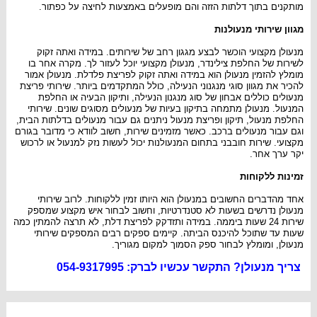
מותקנים בתוך דלתות הזזה והם מופעלים באמצעות לחיצה על כפתור.
מגוון שירותי מנעולנות
מנעולן מקצועי הוכשר לבצע מגגון רחב של שירותים. במידה ואתה זקוק
לשירות של החלפת צילינדר, מנעולן מקצועי יוכל לעזור לך. מקרה אחר בו
מומלץ להזמין מנעולן הוא במידה ואתה זקוק לפריצת פלדלת. מנעולן אמור
להכיר את מגוון סוגי מנגנוני הנעילה, כולל המתקדמים ביותר. שירותי פריצת
מנעולים כוללים אבחון של סוג מנגנון הנעילה, ותיקון הבעיה או החלפת
המנעול. מנעולן מתמחה בתיקון בעיות של מנעולים מסוגים שונים. שירותי
החלפת מנעול, תיקון ופריצת מנעול ניתנים גם עבור מנעולים בדלתות הבית,
וגם עבור מנעולים ברכב. כאשר מזמינים שירות, חשוב לוודא כי מדובר בגורם
מקצועי. שירות חובבני בתחום המנעולנות יכול לעשות נזק למנעול או לרכוש
יקר ערך אחר.
זמינות ללקוחות
אחד מהדברים החשובים במנעולן הוא היותו זמין ללקוחות. לרוב שירותי
מנעולן נדרשים בשעות לא סטנדרטיות, וחשוב לבחור איש מקצוע שמספק
שירות 24 שעות ביממה. במידה ותזדקק לפריצת דלת, לא תרצה להמתין כמה
שעות עד שתוכל להיכנס הביתה. קיימים ספקים רבים המספקים שירותי
מנעולן, ומומלץ לבחור ספק הסמוך למקום מגוריך.
צריך מנעולן? התקשר עכשיו לברק: 054-9317995