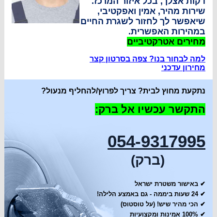
דקות אצלך, בכל איזור המרכז.
שירות מהיר, אמין ואפקטיבי,
שיאפשר לך לחזור לשגרת החיים
במהירות האפשרית.
מחירים אטרקטיביים
למה לבחור בנו? צפה בסרטון קצר
מחירון עדכני
נתקעת מחוץ לבית? צריך לפרוץ/להחליף מנעול?
התקשר עכשיו אל ברק:
054-9317995
(ברק)
✔ באישור משטרת ישראל
✔
24 שעות ביממה - גם באמצע הלילה!
✔
הכי מהיר שיש! (על טוסטוס)
✔
100% אמינות ומקצועיות