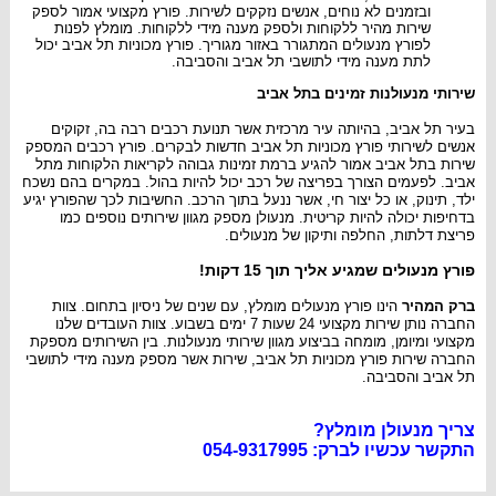
ובזמנים לא נוחים, אנשים נזקקים לשירות. פורץ מקצועי אמור לספק
שירות מהיר ללקוחות ולספק מענה מידי ללקוחות. מומלץ לפנות
לפורץ מנעולים המתגורר באזור מגוריך. פורץ מכוניות תל אביב יכול
לתת מענה מידי לתושבי תל אביב והסביבה.
שירותי מנעולנות זמינים בתל אביב
בעיר תל אביב, בהיותה עיר מרכזית אשר תנועת רכבים רבה בה, זקוקים
אנשים לשירותי פורץ מכוניות תל אביב חדשות לבקרים. פורץ רכבים המספק
שירות בתל אביב אמור להגיע ברמת זמינות גבוהה לקריאות הלקוחות מתל
אביב. לפעמים הצורך בפריצה של רכב יכול להיות בהול. במקרים בהם נשכח
ילד, תינוק, או כל יצור חי, אשר ננעל בתוך הרכב. החשיבות לכך שהפורץ יגיע
בדחיפות יכולה להיות קריטית. מנעולן מספק מגוון שירותים נוספים כמו
פריצת דלתות, החלפה ותיקון של מנעולים.
פורץ מנעולים שמגיע אליך תוך 15 דקות!
ברק המהיר
הינו פורץ מנעולים מומלץ, עם שנים של ניסיון בתחום. צוות
החברה נותן שירות מקצועי 24 שעות 7 ימים בשבוע. צוות העובדים שלנו
מקצועי ומיומן, מומחה בביצוע מגוון שירותי מנעולנות. בין השירותים מספקת
החברה שירות פורץ מכוניות תל אביב, שירות אשר מספק מענה מידי לתושבי
תל אביב והסביבה.
צריך מנעולן מומלץ?
התקשר עכשיו לברק: 054-9317995