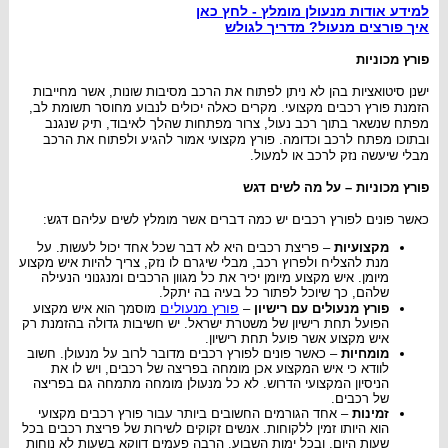
למידע אודות מנעולן מומלץ - לחץ כאן
איך פורצים מנעול? מדריך לגולש
פורץ מכוניות
ישנן סיטואציות בהן לא ניתן לפתוח את הרכב מסיבות שונות, אשר מחייבות
הזמנת פורץ רכבים מקצועי. מקרים כאלה יכולים לנבוע מחוסר תשומת לב,
מפתח שנשאר בתוך רכב נעול, צרור מפתחות שהלך לאיבוד, תיק שנגנב
ובתוכו מפתח לרכב וכדומה. פורץ מקצועי אמור להגיע ולפתוח את הרכב
מבלי שיעשה נזק לרכב או למעול.
פורץ מכוניות – על מה לשים דגש
כאשר פונים לפורץ רכבים יש כמה דברים אשר מומלץ לשים עליהם דגש:
מקצועיות
– פריצת רכבים היא לא דבר שכל אחד יכול לעשות. על
מנת להצליח ולפרוץ רכב, מבלי שיגרם לו נזק, צריך להיות איש מקצוע
מיומן. איש מקצוע מיומן יכיר את כל מגוון הרכבים ומנגנוני הנעילה
שלהם, כך שיוכל לפתור כל בעיה בה יתקל.
פורץ מנעולים
פורץ מנעולים עם רישיון
–
מוסמך הוא איש מקצוע
הפועל תחת רישיון של משטרת ישראל. יש חשיבות גדולה בהזמנת רק
איש מקצוע אשר פועל תחת רישיון.
מומחיות
– כאשר פונים לפורץ רכבים מדובר לרוב על מנעולן. חשוב
לוודא כי איש המקצוע אכן מומחה בפריצה של רכבים, ויש לו את
הניסיון המקצועי הדרוש. לא כל מנעולן מומחה מתמחה גם בפריצה
של רכבים.
זמינות
– אחד הגורמים החשובים ביותר עבור פורץ רכבים מקצועי
הוא היותו זמין ללקוחות. אנשים זקוקים לשירות של פריצת רכבים בכל
שעות היום, ובכל ימות השבוע. הרבה פעמים דווקא בשעות לא נוחות