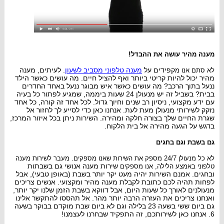
!
מענה מהיר עושה את ההבדל
קפידים על
מ
ענה טלפוני מסביב לשעון
. לעיתים, מענה
לא סתם אנו מ
מהיר יכול ל
היות קריטי ביותר ואף להציל חיים. מה עושים כאשר הילד
ננעל בתוך הרכב? מה עושים כאשר איש מבוגר ננעל באחד החדרים
בבית? בשבי
ל זה יש מנעולן
24 שעות ביממה, שמגיע לפתור כל בעיה
עם ידע מקצועי, ניסיון רב שנים וחיוך גדול. לכל אחד זה קורה, כל אחד
נזקק לשירותי
מנעולן מעת לעת. אנ
חנו כאן כדי לסייע לך לחזור אל
שגרת החיים שלך בצורה חלקה ו
מהיר
ה. השירות ניתן בכל איזור המרכז,
בדגש על הגעה מהירה אל בית הלקוח.
גם בשבת וגם בחגים
לא כל מנעולן 24/7 מספק את השירות שאנו מספקים. מעבר לשירות מענה
שירות מענה אנושי גם ב
שבתות
טלפוני באמצע הלילה, אנו מספקים
ובחגים. אמנם השירות יהיה מעט יקר יותר בשבת (באופן טבעי), אבל
לפחות
תהיה לכם כתובת לקבלת מענה מהיר ומקצועי. אנשים צריכים
מנעולנים לאורך כל שעות היום, אבל דווקא בשבת הזמן שלנו יקר יותר
,
ואנחנו צריכים את העזרה הרבה יותר מהר. אל
תהססו להתקשר אלינו
גם ביום ששי בשעה 23 בלילה וגם לא ביום שבת מוקדם בבוקר בשעה
6. אנחנו כאן לשירות
כם
, זה התפקיד שבחרנו לעצמנו!