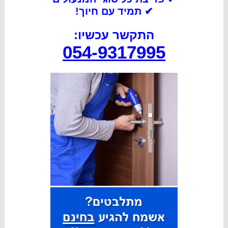
✔
תמיד עם חיוך!
התקשר עכשיו:
054-9317995