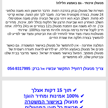
מנעולן איכותי - גם באמצע הלילה!
רות של מנעולן
נבחן
בהרבה רמות.
הדבר הראשון הוא מענה טלפוני
השי
24 שעות, בצורה מקצועית ואדיבה. מעבר לכך זמן הג
עה, שהוא קריטי
לא פחות. השלב הבא הוא זי
הוי נכון של הבעיה ומתן מענה אופטימלי.
השלב האחרון הוא שביעות הרצון של הלקוח
(כולל יחס, איכות, מחירים
וכו'). זה לא משנה אם הזמנת מנעולן ב12 בצהרים או ב24 בלילה. אתה
חייב לקבל שי
רות ברמה גבוהה ולהיות מרוצה ב100%.
שירותי
מנעולנות נועדו מצד אחד ל
החזיר לנו את הביטחון ומצד שני לסייע לנו
להמשיך בצורה חלקה את שגרת החיים.
המלצה אחרונה - אין להתפשר על מנעולן באישור המשטרה. גם כאשר
פונים אל מנעולן באמצע הלילה, יש לדרוש לראות תעודה רשמית של
מנעולן מוסמך, הפועל באישור משטרת י
שראל. כאשר מדובר בבית שלנו
ובביטחון שלנו, לא מתפשרים.
צריך מנעולן דחוף? התקשר עכשיו
ברק: 054-9317995
אל
✔ תוך 15 דקות אצלך
✔ 100% אמינות ומחיר הוגן!
✔ מנעולן
באישור המשטרה
✔
פריצת כל סוגי המנעולים