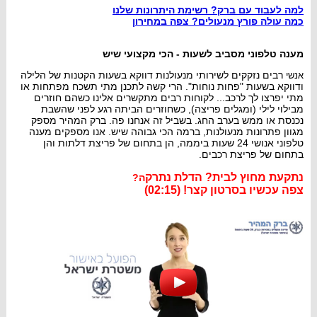
למה ל
עבוד עם ברק
?
רשימת היתרונות שלנו
כמה עולה פורץ מנעולים? צפה
במחירון
מענה טלפוני מסביב לשעות - הכי מקצועי שיש
רבים נזקקי
ם לשירותי
מנעולנו
ת דוו
קא בשעות הקטנות של הלילה
אנשי
ו
דווקא
בשעות "פחות נוחות"
. הרי
ק
שה
לתכנן מתי תשכח מפתחות או
מתי יפרצו לך לר
כב...
לקוחות רבים מתקשרים אלינו כ
שהם חוזרים
מ
בילוי לילי (ומ
גלים פריצה), כ
ש
חוזרים הביתה ר
גע לפני שהשבת
נכנסת או ממ
ש
בערב החג. בשביל זה אנחנו פה. ברק
המהיר מספק
מגוון פתרונות מנעולנות, ברמה הכי גבוהה
שיש. אנו מ
ספקים מענה
טלפוני אנושי 24 שעות ביממה, הן בתחום של פריצת דלתות והן
בתחום של פריצת רכבים.
נתקעת מחוץ לבית? הדלת נתרק
ה?
צפה עכשיו בסרטון קצר! (02:15)