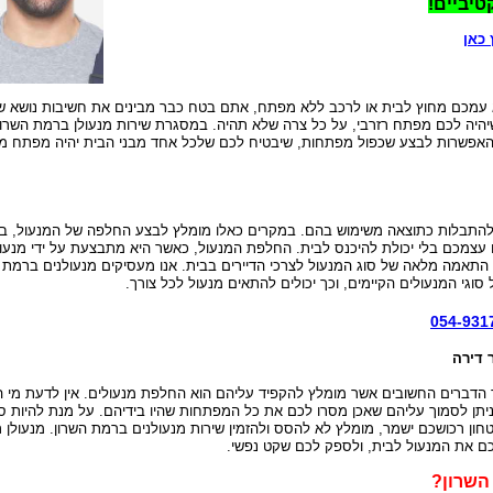
טיביים!
כאן
עמכם מחוץ לבית או לרכב ללא מפתח, אתם בטח כבר מבינים את חשיבות נושא ש
היה לכם מפתח רזרבי, על כל צרה שלא תהיה. במסגרת שירות מנעולן ברמת השרון 
 האפשרות לבצע שכפול מפתחות, שיבטיח לכם שלכל אחד מבני הבית יהיה מפתח מ
ולהתבלות כתוצאה משימוש בהם. במקרים כאלו מומלץ לבצע החלפה של המנעול, בכ
 עצמכם בלי יכולת להיכנס לבית. החלפת המנעול, כאשר היא מתבצעת על ידי מנעול
התאמה מלאה של סוג המנעול לצרכי הדיירים בבית. אנו מעסיקים מנעולנים ברמת 
וגי המנעולים הקיימים, וכך יכולים להתאים מנעול לכל צורך.
054-931
 דירה
 הדברים החשובים אשר מומלץ להקפיד עליהם הוא החלפת מנעולים. אין לדעת מי הי
ניתן לסמוך עליהם שאכן מסרו לכם את כל המפתחות שהיו בידיהם. על מנת להיות ס
יטחון רכושכם ישמר, מומלץ לא להסס ולהזמין שירות מנעולנים ברמת השרון. מנעולן 
כם את המנעול לבית, ולספק לכם שקט נפשי.
השרון?