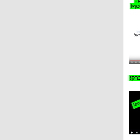
סף!
רק!