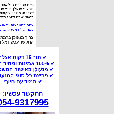
האם חשבתם שכל אחד יכול
קובע כי מנעולן ופורץ מ
אישור זה מבטיח ללקוחות
מנעולן ישמח להציג בפני
צפה בהמלצות וידאו -
כמה עולה מנעולן ברמ
צריך מנעולן ברמת 
התקשר עכשיו אל ב
✔ תוך 15 דקות אצלך
✔ 100% אמינות ומחיר הוגן!
✔ מנעולן
באישור המשט
✔
פריצת כל סוגי המנעו
✔
תמיד עם חיוך!
התקשר עכשיו:
054-9317995