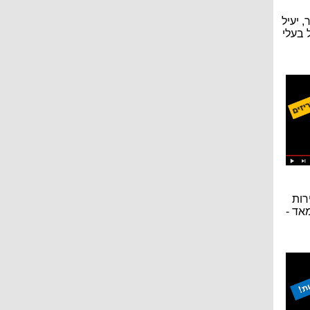
 יעיל
 בעלי
רות
מאד -