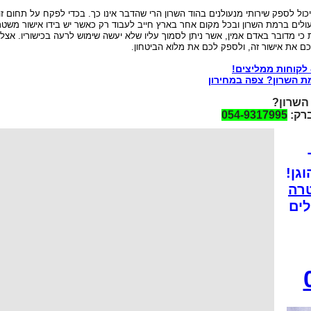
 לספק שירותי מנעולנים בהוד השרון הרי שהדבר אינו כך. בכדי לפקח על תחום זה
נעולים ברמת השרון ובכל מקום אחר בארץ חייב לעבוד רק כאשר יש בידו אישור משטר
 כי מדובר באדם אמין, אשר ניתן לסמוך עליו שלא יעשה שימוש לרעה בכישוריו. אצלנ
כם את אישור זה, ולספק לכם את מלוא הביטחון.
 לקוחות ממליצים!
ת השרון? צפה במחירון
השרון?
רק:
054-9317995
רה
לים