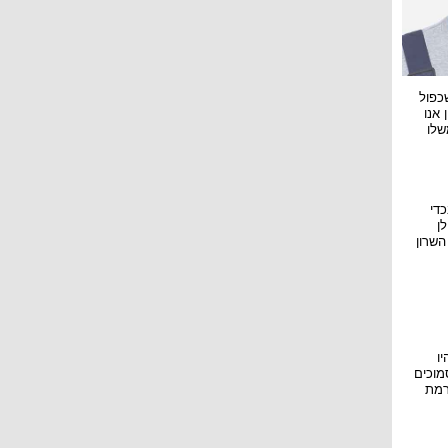
כפול
אנו
שלו
די
ן
השרון
ו
מוכים
רמת