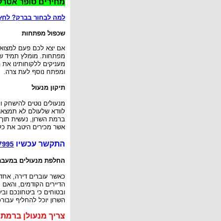
מחירים סופר אטרק
למה לבחור בברק? לחץ 
שכפול מפתחות
אם יצא לכם פעם למצוא 
מפתחות. מומלץ תמיד שי
מעניקים ללקוחותינו את
ומפתח נוסף לעת צרה.
תיקון מנעול
מנעולים נוטים להישחק 
לוודא שלעולם לא תמצאו
ברמת השרון, נעשית תוך 
אשר מכירים היטב את כל ס
התקשר עכשיו
7995
החלפת מנעולים במעבר
כאשר עוברים דירה, אחד
הדיירים הקודמים, והאם 
ובטוחים כי ביטחונכם וב
השרון יוכל להחליף עבור
צריך
מנעולן ברמת 